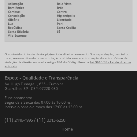
Aclimação
Bela Vista
Bom Retiro
Brás
Cambuci
Centro
Consolação
Higienópolis
Glicério
Liberdade
Luz
Pari
República
Santa Cecília
Santa Efigênia
Sé
Vila Buarque
O conteúdo do texto desta página é de direito reservado. Sua reprodução, parcial ou
total, mesmo citando nossos links, é proibida sem a autorização do autor. Crime de
violação de direito autoral – artigo 184 do Código Penal –
Lei 9610/98 - Lei de direitos
autorais
.
Expote - Qualidade e Transparência
Av. Hugo Fumagalli, 635 - Cumbica
Guarulhos-SP - CEP: 07220-080
Funcionamento:
Segunda a Sexta das 07:00 às 16:00 hs.
Intervalo para o almoço das 12:00 às 13:00 hs.
(11)
/ (11)
2446-4995
3313-6250
Home