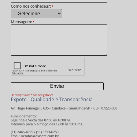
Como nos conheceu?:
*
Mensagem:
*
Os campos com * são obrigatórios
Expote - Qualidade e Transparência
Av. Hugo Fumagalli, 635 - Cumbica - Guarulhos-SP - CEP: 07220-080
Funcionamento:
Segunda a Sexta das 07:00 às 16:00 hs.
Intervalo para o almoço das 12:00 às 13:00 hs.
(11) 2446-4995 / (11) 3313-6250
Email: vendas@expote.com.br