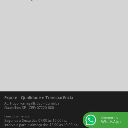
Expote - Qualidade e Transparência
Av. Hugo Fumagalli, 635 - Cumbica
Guarulhos-SP - CEP: 07220-080
Funcionamento:
chamar no
Segunda a Sexta das 07:00 às 16:00 hs.
WhatsApp
Intervalo para o almoço das 12:00 às 13:00 hs.