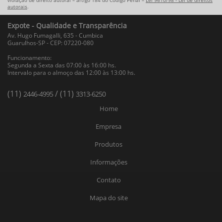
violação de direito autoral – artigo 184 do Código Penal –
Lei 9610/98 - Lei de direitos
autorais
.
Expote - Qualidade e Transparência
Av. Hugo Fumagalli, 635 - Cumbica
Guarulhos-SP - CEP: 07220-080
Funcionamento:
Segunda a Sexta das 07:00 às 16:00 hs.
Intervalo para o almoço das 12:00 às 13:00 hs.
(11)
/ (11)
2446-4995
3313-6250
Home
Empresa
Produtos
Informações
Contato
Mapa do site