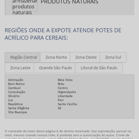
PRODUTOS NATURAIS
REGIÕES ONDE A EXPOTE ATENDE POTES DE
ACRÍLICO PARA CEREAIS:
Região Central
Zona Norte
Zona Oeste
Zona Sul
Zona Leste
Grande São Paulo
Litoral de São Paulo
Aclimação
Bela Vista
Bom Retiro
Brás
Cambuci
Centro
Consolação
Higienópolis
Glicério
Liberdade
Luz
Pari
República
Santa Cecília
Santa Efigênia
Sé
Vila Buarque
O conteúdo do texto desta página é de direito reservado. Sua reprodução, parcial ou
total, mesmo citando nossos links, é proibida sem a autorização do autor. Crime de