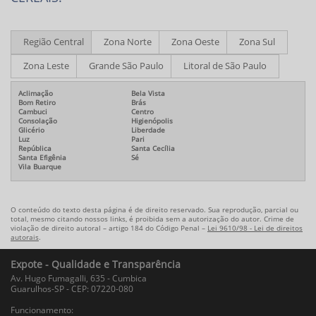
Região Central
Zona Norte
Zona Oeste
Zona Sul
Zona Leste
Grande São Paulo
Litoral de São Paulo
Aclimação
Bela Vista
Bom Retiro
Brás
Cambuci
Centro
Consolação
Higienópolis
Glicério
Liberdade
Luz
Pari
República
Santa Cecília
Santa Efigênia
Sé
Vila Buarque
O conteúdo do texto desta página é de direito reservado. Sua reprodução, parcial ou
total, mesmo citando nossos links, é proibida sem a autorização do autor. Crime de
violação de direito autoral – artigo 184 do Código Penal –
Lei 9610/98 - Lei de direitos
autorais
.
Expote - Qualidade e Transparência
Av. Hugo Fumagalli, 635 - Cumbica
Guarulhos-SP - CEP: 07220-080
Funcionamento: